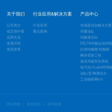
关于我们
行业应用&解决方案
产品中心
公司简介
行业应用
传感器综合解决方案
福艾德中国
重点案例
伺服油缸
品牌文化
伺服液压站
发展历程
DELTA伺服运动控
资质荣誉
比例伺服阀/伺服阀
阀块管路工程
液压伺服泵控系统
电气设计LabVIEW
油缸/泵/阀测试台
工业物联网4.0
网站地图
版权信息
友情链接