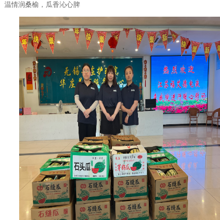
温情润桑榆，瓜香沁心脾