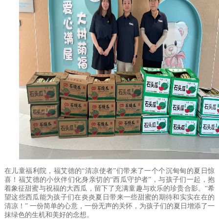
在儿童福利院，福艾德的“清凉使者”们带来了一个个沉甸甸的夏日惊
喜！福艾德的小伙伴们化身亲切的“西瓜守护者”，与孩子们一起，抱
着象征甜蜜与祝福的大西瓜，留下了充满童趣与欢乐的珍贵合影。“希
望这些西瓜能为孩子们在炎炎夏日带来一些甜蜜的期待和实实在在的
清凉！” 一份简单的心意，一份无声的关怀，为孩子们的夏日增添了一
抹绿色的生机和美好的念想。