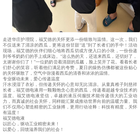
走进华庄护理院，福艾德的关怀更添一份细致与温情。这一次，我们
不仅送来了清凉的西瓜，更将这份甘甜“送”到了长者们的手中！活动
现场，福艾德的伙伴们细心地将西瓜切成方便入口的小块，一份份递
到爷爷奶奶们的手上或床边。“这么热的天，还送来西瓜，还切好了，
太谢谢你们了！”一位奶奶尝着清甜的瓜瓤，脸上笑开了花。看着长者
们舒心的笑容，听着他们满足的夸赞，夏日的燥热仿佛都被这份贴心
的关怀驱散了，空气中弥漫着西瓜的清香和浓浓的温情。
专业驱动未来，爱心传递温度
汗水浸湿了衣衫，但传递关怀的心意却无比清凉。从童真稚子到慈祥
长者，福艾德电液用一颗颗饱含心意的西瓜，传递着超越专业技术的
温度。福艾德电液坚信，卓越的液压伺服技术能传递强大的工业动
力，而真诚的社会关怀，同样能汇聚成推动世界向前的温暖力量。我
们不仅用心塑造精密的工业脉搏，更用行动诠释：科技有精度，关怀
有温度！
福艾德电液
以匠心，驱动工业精密未来！

以爱心，回馈滋养我们的社会！