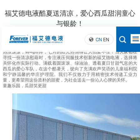
福艾德电液酷夏送清凉，爱心西瓜甜润童心
与银龄！
发布日期：2025.08.04
浏览次数：
次
CN
EN
热浪滚滚，蝉鸣阵阵，七月的阳光热情得让人招架不住！当大家都在
寻找一份清凉慰藉时，专注液压伺服技术创新的福艾德电液，选择将
关怀化作实际行动。满载着圆滚滚、绿油油、透着夏日甘甜气息的大
西瓜的爱心车队，在这个酷暑天，驶向了充满欢声笑语的儿童福利院
和宁静温馨的华庄护理院。我们不仅致力于用精密技术传递工业力
量，更希望用这份质朴的甜蜜，为社会送去一份沁人心脾的关怀。
童趣乐园，瓜甜笑更甜